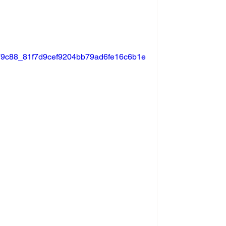
o/679c88_81f7d9cef9204bb79ad6fe16c6b1e