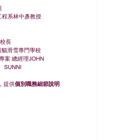
組
機工程系林中彥教授
子校長
與熊貓滑雪專門學校 
專案 總經理JOHN 
 SUNNI
，提供
個別職務細節說明