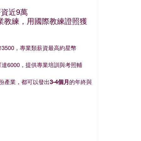
薪資近9萬
專業教練，用國際教練證照獲
3500，專業類薪資最高約星幣
達6000，提供專業培訓與考照輔
部份產業，都可以發出
3-4個月
的年終與