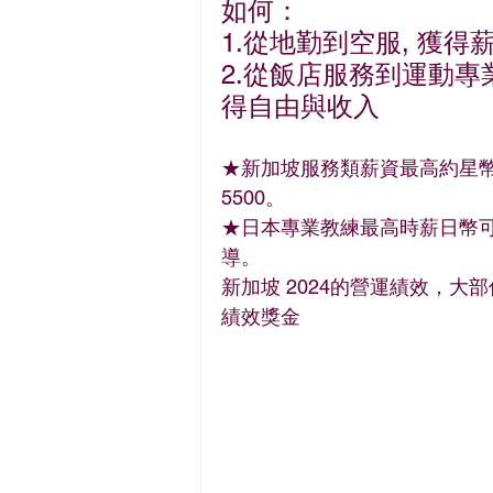
如何：
1.從地勤到空服, 獲得
2.從飯店服務到運動
得自由與收入
★新加坡服務類薪資最高約星幣
5500。
★日本專業教練最高時薪日幣可
導。
新加坡 2024的營運績效，大
績效獎金