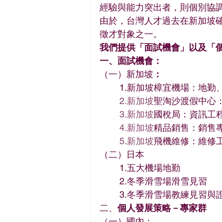
經驗與能力突出者，則個別協
由於，台灣人才過去在新加坡
徵才對象之一。
我們提供「面試機會」以及「
一、面試機會：
（一）新加坡
：
	1.新加坡樟宜機場：地
2.新加坡
聖淘沙渡假中心
3.新加坡
國稅局：資訊工
4.新加坡
精品銷售：銷售
5.新加坡
飛機維修：維修
（二）日本
	1.五大機場地勤
	2.冬季滑雪場滑雪見習
	3.冬季滑雪場教練見習與
二、
個人發展策略－專家群
（一）國內：