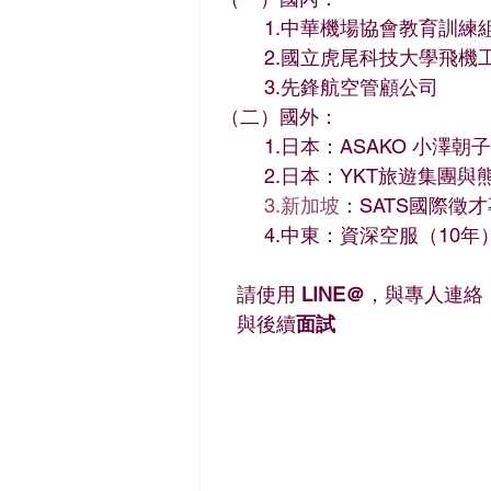
	1.中華機場協會教育訓練
	2.國立虎尾科技大學飛
	3.先鋒航空管顧公司  
（二）國外：
	1.日本：ASAKO 小澤朝
	2.日本：YKT旅遊集團
3.新加坡
：SATS國際徵才
	4.中東：資深空服（10年）
   請使用
 LINE＠
，與專人連絡
與後續
面試