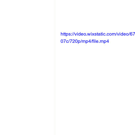
https://video.wixstatic.com/vide
07c/720p/mp4/file.mp4