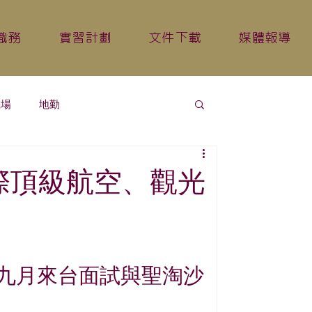
職務
實習計劃
文件下載
媒體報導
機場
地勤
際頂級航空、觀光
九月來台面試與聖淘沙